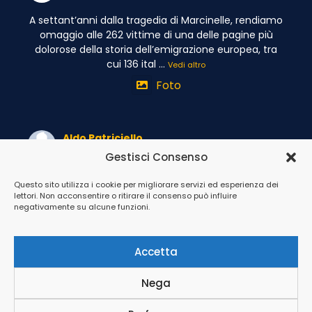
A settant’anni dalla tragedia di Marcinelle, rendiamo
omaggio alle 262 vittime di una delle pagine più
dolorose della storia dell’emigrazione europea, tra
cui 136 ital
...
Vedi altro
Foto
Aldo Patriciello
06/08/26
Gestisci Consenso
La straordinaria partecipazione alla presentazione
Questo sito utilizza i cookie per migliorare servizi ed esperienza dei
del mio nuovo libro “Tra soldati e briganti”
lettori. Non acconsentire o ritirare il consenso può influire
rappresenta molto più di una gioia personale: è la
negativamente su alcune funzioni.
dimostrazione che la
...
Vedi altro
Foto
Accetta
Nega
© Copyright 2025 patriciello.it | Tutti i diritti sono riservati |